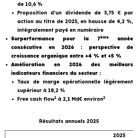
de 10,6 %
Proposition d’un dividende de 3,75 € par
action au titre de 2025, en hausse de 4,2 %,
intégralement payé en numéraire
ème
Surperformance pour la 7
année
consécutive en 2026 : perspective de
croissance organique entre +4 % et +5 %
Amélioration en 2026 des meilleurs
indicateurs financiers du secteur :
Taux de marge opérationnelle légèrement
supérieur à 18,2 %
1
2
Free cash flow
à 2,1 Md€ environ
Résultats annuels 2025
2025
2