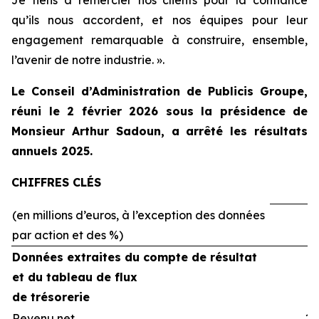
Je tiens à remercier nos clients pour la confiance
qu’ils nous accordent, et nos équipes pour leur
engagement remarquable à construire, ensemble,
l’avenir de notre industrie. ».
Le Conseil d’Administration de Publicis Groupe,
réuni le 2 février 2026 sous la présidence de
Monsieur Arthur Sadoun, a arrêté les résultats
annuels 2025.
CHIFFRES CLÉS
(en millions d’euros, à l’exception des données
par action et des %)
2
Données extraites du compte de résultat
et du tableau de flux
de trésorerie
Revenu net
14