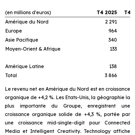
(en millions d'euros)
T4 2025
T4 
Amérique du Nord
2 291
Europe
964
Asie Pacifique
340
Moyen-Orient & Afrique
133
Amérique Latine
138
Total
3 866
Le revenu net en Amérique du Nord est en croissance
organique de +4,2 %. Les Etats-Unis, la géographie la
plus importante du Groupe, enregistrent une
croissance organique solide de +4,3 %, portée par
une croissance
mid-single-digit
pour
Connected
Media
et
Intelligent Creativity
.
Technology
affiche