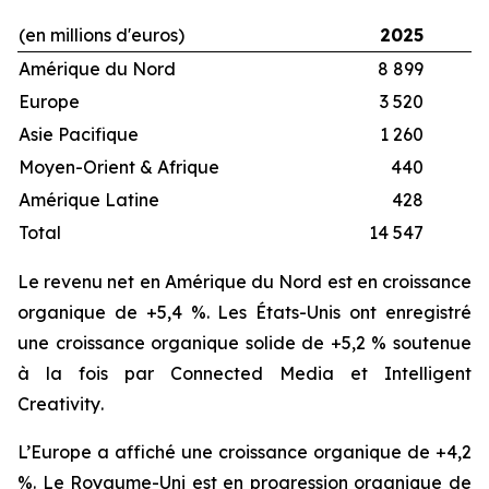
(en millions d'euros)
2025
Amérique du Nord
8 899
Europe
3 520
Asie Pacifique
1 260
Moyen-Orient & Afrique
440
Amérique Latine
428
Total
14 547
1
Le revenu net en Amérique du Nord est en croissance
organique de +5,4 %. Les États-Unis ont enregistré
une croissance organique solide de +5,2 % soutenue
à la fois par
Connected Media
et
Intelligent
Creativity
.
L’Europe a affiché une croissance organique de +4,2
%. Le Royaume-Uni est en progression organique de