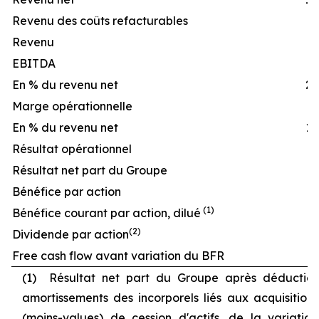
Revenu des coûts refacturables
2
Revenu
17
EBITDA
3
En % du revenu net
21
Marge opérationnelle
2
En % du revenu net
18
Résultat opérationnel
2
Résultat net part du Groupe
1
Bénéfice par action
(1)
Bénéfice courant par action, dilué
(
2)
Dividende par action
Free cash flow avant variation du BFR
2
(1) Résultat net part du Groupe après déduction
amortissements des incorporels liés aux acquisitions
(moins-values) de cession d'actifs, de la variatio