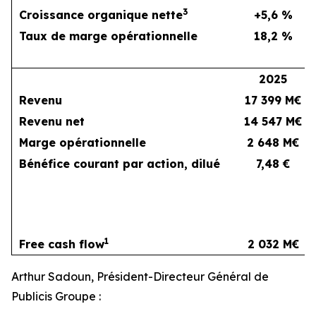
3
Croissance organique nette
+5,6 %
Taux de marge opérationnelle
18,2 %
2025
2
Revenu
17 399 M€
Revenu net
14 547 M€
Marge opérationnelle
2 648 M€
Bénéfice courant par action, dilué
7,48 €
1
Free cash flow
2 032 M€
Arthur Sadoun, Président-Directeur Général de
Publicis Groupe :